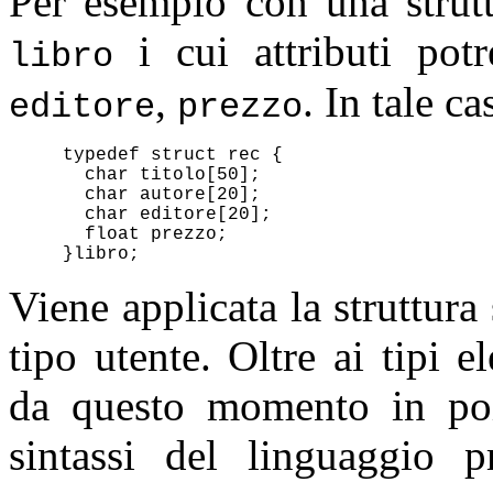
Per esempio con una strutt
i cui attributi pot
libro
,
. In tale c
editore
prezzo
typedef struct rec
{
  char titolo[50]; 

  char autore[20]; 

  char editore[20]; 

}libro
Viene applicata la struttura 
tipo utente. Oltre ai tipi e
da questo momento in poi
sintassi del linguaggio 