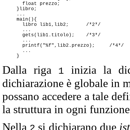
  float prezzo; 

}libro;

...

main(){

  libro lib1,lib2;	/*2*/

  ... 

  gets(lib1.titolo);	/*3*/ 

  ... 

  printf("%f",lib2.prezzo);	/*4*/ 

  ... 

Dalla riga
inizia la di
1
dichiarazione è globale in m
possano accedere a tale defin
la struttura in ogni funzione
Nella
si dichiarano due
is
2