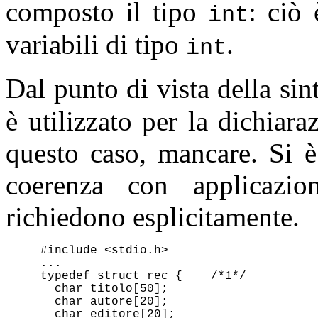
composto il tipo
: ciò 
int
variabili di tipo
.
int
Dal punto di vista della sint
è utilizzato per la dichiara
questo caso, mancare. Si è 
coerenza con applicazio
richiedono esplicitamente.
#include <stdio.h>

...

typedef struct rec {	/*1*/

  char titolo[50]; 

  char autore[20]; 

  char editore[20]; 
