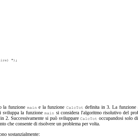
ire) ");

o la funzione
e la funzione
definita in 3. La funzione
main
CalcTot
i sviluppa la funzione
si considera l'algoritmo risolutivo del pr
main
in 2. Successivamente si può sviluppare
occupandosi solo di 
CalcTot
nto che consente di risolvere un problema per volta.
sono sostanzialmente: