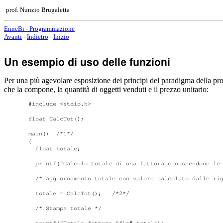
prof. Nunzio Brugaletta
EnneBi - Programmazione
Avanti
-
Indietro
-
Inizio
Un esempio di uso delle funzioni
Per una più agevolare esposizione dei principi del paradigma della pr
che la compone, la quantità di oggetti venduti e il prezzo unitario:
#include <stdio.h>

float CalcTot();

main()	/*1*/	

{

  float totale;

  printf("Calcolo totale di una fattura conoscendone le 
  /* aggiornamento totale con valore calcolato dalle rig
  totale = CalcTot();	/*2*/

  /* Stampa totale */
