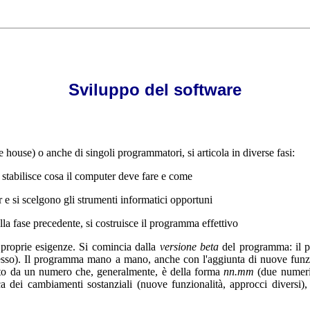
Sviluppo del software
 house) o anche di singoli programmatori, si articola in diverse fasi:
si stabilisce cosa il computer deve fare e come
er e si scelgono gli strumenti informatici opportuni
nella fase precedente, si costruisce il programma effettivo
e proprie esigenze. Si comincia dalla
versione beta
del programma: il pr
esso). Il programma mano a mano, anche con l'aggiunta di nuove fun
to da un numero che, generalmente, è della forma
nn.mm
(due numeri
ca dei cambiamenti sostanziali (nuove funzionalità, approcci diversi