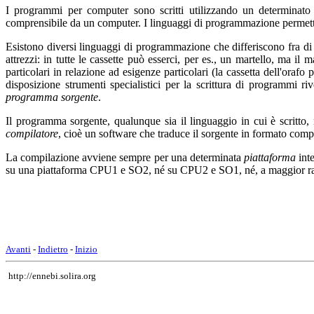
I programmi per computer sono scritti utilizzando un determinat
comprensibile da un computer. I linguaggi di programmazione permett
Esistono diversi linguaggi di programmazione che differiscono fra di
attrezzi: in tutte le cassette può esserci, per es., un martello, ma il
particolari in relazione ad esigenze particolari (la cassetta dell'ora
disposizione strumenti specialistici per la scrittura di programmi 
programma
sorgente
.
Il programma sorgente, qualunque sia il linguaggio in cui è scritto
compilatore
, cioè un software che traduce il sorgente in formato comp
La compilazione avviene sempre per una determinata
piattaforma
int
su una piattaforma CPU1 e SO2, né su CPU2 e SO1, né, a maggior 
Avanti
-
Indietro
-
Inizio
http://ennebi.solira.org