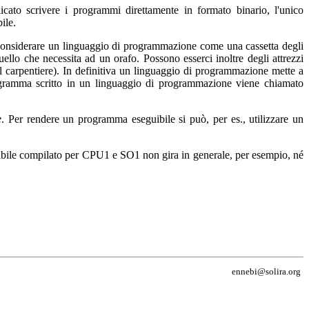
cato scrivere i programmi direttamente in formato binario, l'unico
ile.
ò considerare un linguaggio di programmazione come una cassetta degli
quello che necessita ad un orafo. Possono esserci inoltre degli attrezzi
 al carpentiere). In definitiva un linguaggio di programmazione mette a
 programma scritto in un linguaggio di programmazione viene chiamato
e
. Per rendere un programma eseguibile si può, per es., utilizzare un
ile compilato per CPU1 e SO1 non gira in generale, per esempio, né
ennebi@solira.org