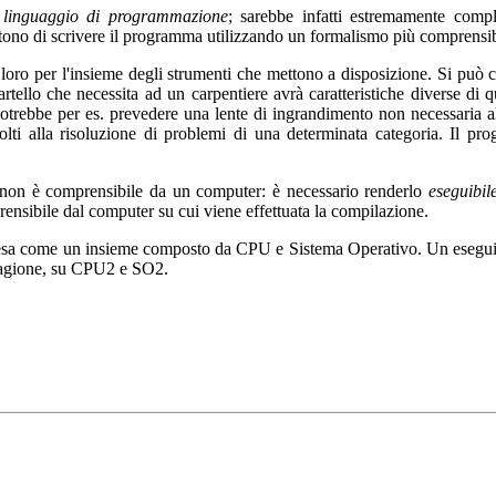
o
linguaggio di programmazione
;
sarebbe infatti estremamente compli
ono di scrivere il programma utilizzando un formalismo più comprensib
 loro per l'insieme degli strumenti che mettono a disposizione. Si pu
 martello che necessita ad un carpentiere avrà caratteristiche diverse di 
fo potrebbe per es. prevedere una lente di ingrandimento non necessaria
rivolti alla risoluzione di problemi di una determinata categoria. Il
, non è comprensibile da un computer: è necessario renderlo
eseguibil
rensibile dal computer su cui viene effettuata la compilazione.
esa come un insieme composto da CPU e Sistema Operativo. Un eseguib
ragione, su CPU2 e SO2.