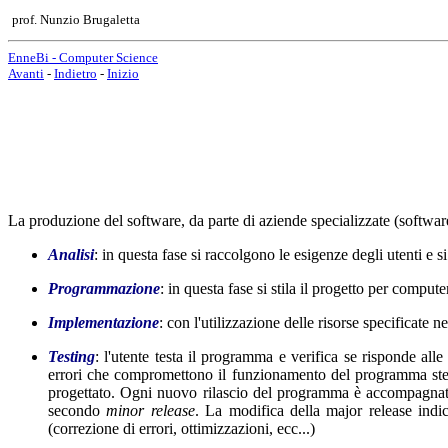
prof. Nunzio Brugaletta
EnneBi - Computer Science
Avanti
-
Indietro
-
Inizio
La produzione del software, da parte di aziende specializzate (software
Analisi
: in questa fase si raccolgono le esigenze degli utenti e 
Programmazione
: in questa fase si stila il progetto per comput
Implementazione
: con l'utilizzazione delle risorse specificate 
Testing
: l'utente testa il programma e verifica se risponde all
errori che compromettono il funzionamento del programma st
progettato. Ogni nuovo rilascio del programma è accompagna
secondo
minor release
. La modifica della major release indi
(correzione di errori, ottimizzazioni, ecc...)