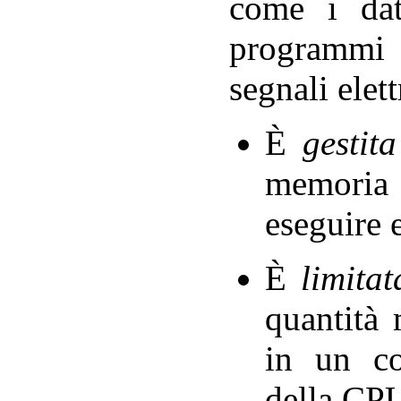
come i dat
programmi 
segnali elett
È
gestit
memoria
eseguire 
È
limitat
quantità 
in un co
della CPU