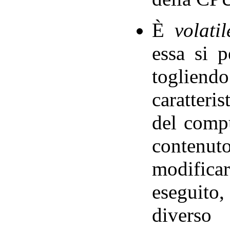
È
volatil
essa si 
toglien
caratteris
del compu
contenu
modifica
eseguit
diverso