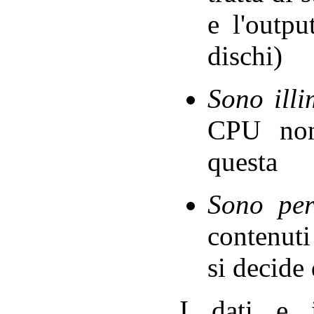
e l'outp
dischi)
Sono illi
CPU non
questa
Sono per
contenut
si decide 
I dati e i