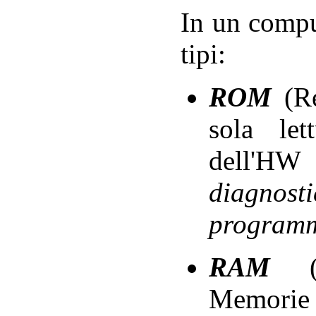
In un compu
tipi:
ROM
(R
sola let
dell'HW 
diagnosti
programm
RAM
(R
Memorie v